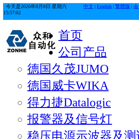
今天是
2026年
8月
8日
星期六
中文
|
English
|
繁體版
|
会
15:57:03
首页
公司产品
德国久茂JUMO
德国威卡WIKA
得力捷Datalogic
报警器及信号灯
稳压电源示波器及测