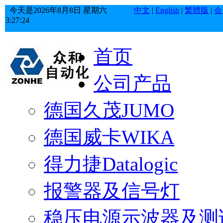
今天是
2026年
8月
8日
星期六
中文
|
English
|
繁體版
|
会
3:27:25
首页
公司产品
德国久茂JUMO
德国威卡WIKA
得力捷Datalogic
报警器及信号灯
稳压电源示波器及测